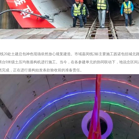
闵线20处土建总包神色现场依然放心规复建造。市域嘉闵线2标主要施工践诺包括城北路站至
禁受两台9米级土压均衡盾构机进行施工。当今，在各参建单元的协同联动下，地说念区
然完成，正在进行盾构始发条款验收前的准备责任。