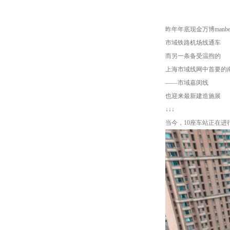
昨年年底现金万博manbe
市域铁路机场线通车
而另一条备受温煦的
上海市域线网中首要的
——市域嘉闵线
也迎来最新建造施展
↓↓↓
当今，10座车站正在