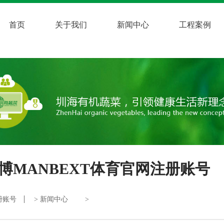
首页
关于我们
新闻中心
工程案例
万博MANBEXT体育官网注册账号
注册账号
>
新闻中心
>