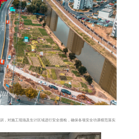
和培训，对施工现场及生计区域进行安全搜检，确保各项安全功课模范落实