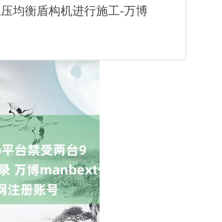
级土压均衡盾构机进行施工-万博