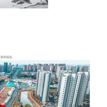
行盾构掘进。