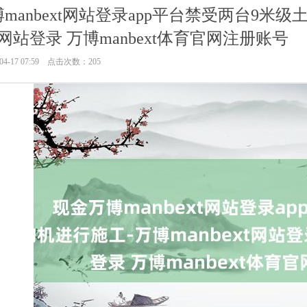
manbext网站登录app平台禁受两台9米
xt网站登录 万博manbext体育官网注册账号
4-17 07:59 点击次数：205