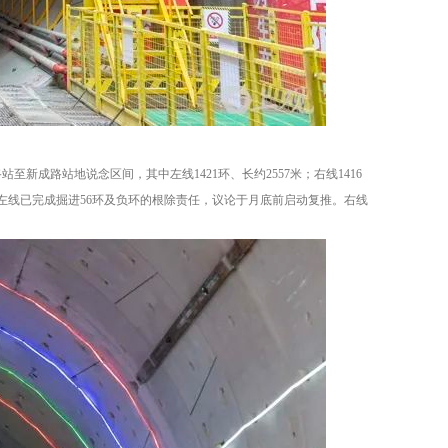
新成路站地说念区间，其中左线1421环、长约2557米；右线1416
间左线已完成掘进56环及负环的根除责任，议论于月底前启动复推。右线