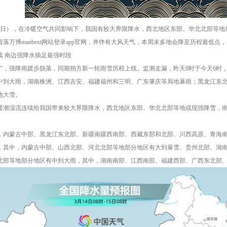
至15日），在冷暖空气共同影响下，我国有较大界限降水，西北地区东部、华北北部等
落万博manbext网站登录app官网，并伴有大风天气，本周末多地会降至历程最低点
续 南边强降水插足最强时段
广，强降雨踱步脱落，同期朔方新一轮雨雪历程上线。监测走漏，昨天8时于今天6时
中到大雨，湖南株洲、江西吉安、福建福州和三明、广东肇庆等局地暴雨；黑龙江东
地大雪。
暖潮湿流连续给我国带来较大界限降水，西北地区东部、华北北部等地或现强降雪，
，内蒙古中部、黑龙江东北部、新疆南疆西南部、西藏东部和北部、川西高原、青海
，其中，内蒙古中部、山西北部、河北北部等地部分地区有大到暴雪。贵州北部、湖
北部等地部分地区有中到大雨，其中，湖南南部、江西南部、福建西部、广西东北部