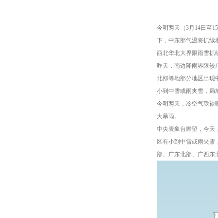
今明两天（3月14日
下，中东部气温将抓续着
西北华北大界限雨雪抓
昨天，南边降雨界限较
北部等地部分地区出现
小到中雪或雨夹雪，局
今明两天，冷空气联袂
大暴雨。
中央表象台瞻望，今天
区有小到中雪或雨夹雪
部、广东北部、广西东