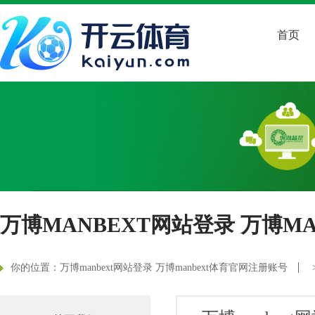
首页
万博MANBEXT网站登录 万博M
你的位置：
万博manbext网站登录 万博manbext体育官网注册账号