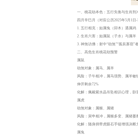
一、桃花劫本色：五行失衡与生肖刑
四月辛巳月（对应公历2025年5月1
1. 五行相克：如属兔（卯木）遇属
2. 生肖六害：如属鼠（子水）与属
3. 神煞访佛：射中“劫煞”“孤辰寡宿
二、高危生肖桃花劫预警
属鼠
劫煞对象：属马、属羊
风险：子午相冲，属马强势、属羊敏
伸开剩余72%
化解：佩戴紫水晶吊坠相识心理，卧
属虎
劫煞对象：属猴、属猪
风险：寅申相冲，属猴多变、属猪萎
化解：随身捎带虎眼石手链增强决断
属兔