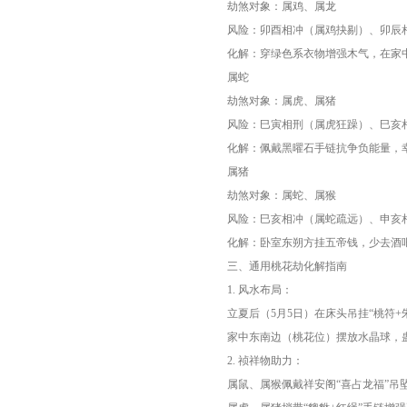
劫煞对象：属鸡、属龙
风险：卯酉相冲（属鸡抉剔）、卯辰
化解：穿绿色系衣物增强木气，在家
属蛇
劫煞对象：属虎、属猪
风险：巳寅相刑（属虎狂躁）、巳亥
化解：佩戴黑曜石手链抗争负能量，
属猪
劫煞对象：属蛇、属猴
风险：巳亥相冲（属蛇疏远）、申亥
化解：卧室东朔方挂五帝钱，少去酒吧
三、通用桃花劫化解指南
1. 风水布局：
立夏后（5月5日）在床头吊挂“桃符
家中东南边（桃花位）摆放水晶球，
2. 祯祥物助力：
属鼠、属猴佩戴祥安阁“喜占龙福”吊