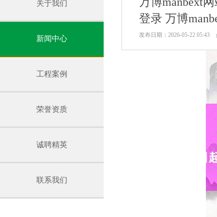
万博manbext
关于我们
登录 万博man
发布日期：2026-05-22 05:4
新闻中心
工程案例
荣誉资质
诚聘精英
联系我们