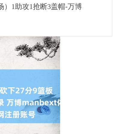
前场）1助攻1抢断3盖帽-万博