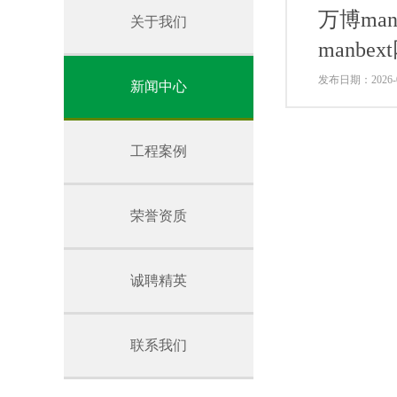
万博ma
关于我们
manbe
发布日期：2026-0
新闻中心
工程案例
荣誉资质
诚聘精英
联系我们