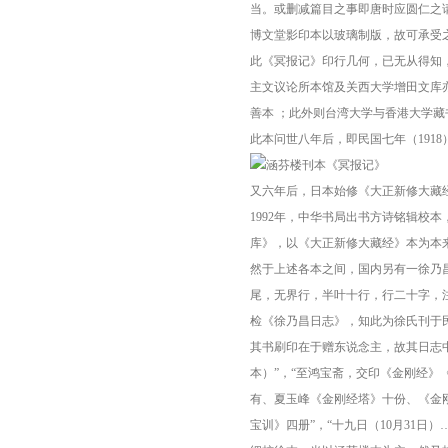
当。或删减篇目之事即唐时应圆仁之
博文堂影印本以玻璃制版，故可承受
此《冥报记》印行几何，已无从得知
主文议论所本馆及关西大学增田文库
善本 ；此外则台湾大学与香港大学藏
此本问世八年后，即民国七年（191
涵芬楼刊本《冥报记》
又六年后，日本始修《大正新修大藏
1992年，中华书局出书方诗铭辑校
库》，以《大正新修大藏经》本为本
然于上述各本之间，国内另有一徐乃
尾，无界行，半叶十行，行二十字，
检《徐乃昌日志》，知此为徐氏刊于民
其书刷印在于赠东说念主，故其日志
本）”，“至鸿宝斋，交印《金刚经》
有、夏玉峰《金刚经塔》十份、《金
宝训》四册”，“十九日（10月31日