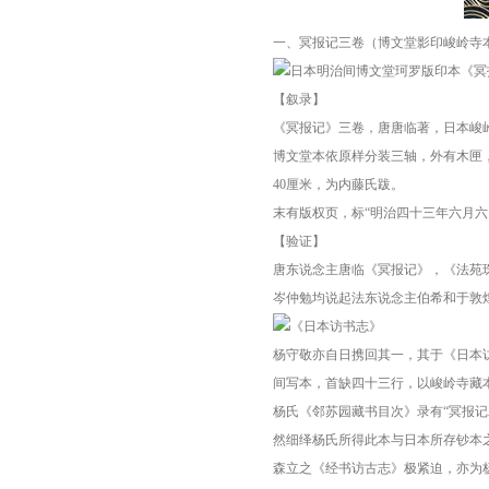
一、冥报记三卷（博文堂影印峻岭寺
日本明治间博文堂珂罗版印本《冥
【叙录】
《冥报记》三卷，唐唐临著，日本峻岭
博文堂本依原样分装三轴，外有木匣，
40厘米，为内藤氏跋。
末有版权页，标“明治四十三年六月六
【验证】
唐东说念主唐临《冥报记》，《法苑
岑仲勉均说起法东说念主伯希和于敦
《日本访书志》
杨守敬亦自日携回其一，其于《日本
间写本，首缺四十三行，以峻岭寺藏
杨氏《邻苏园藏书目次》录有“冥报记
然细绎杨氏所得此本与日本所存钞本
森立之《经书访古志》极紧迫，亦为