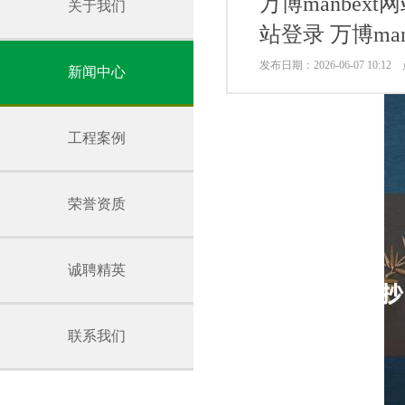
万博manbex
关于我们
站登录 万博ma
发布日期：2026-06-07 10:1
新闻中心
工程案例
荣誉资质
诚聘精英
联系我们