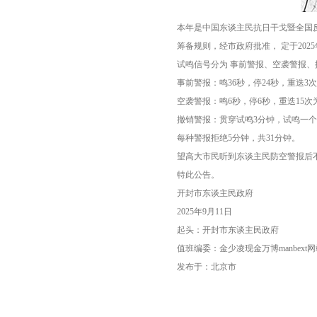
本年是中国东谈主民抗日干戈暨全国
筹备规则，经市政府批准， 定于2025
试鸣信号分为 事前警报、空袭警报、
事前警报：鸣36秒，停24秒，重迭
空袭警报：鸣6秒，停6秒，重迭15
撤销警报：贯穿试鸣3分钟，试鸣一
每种警报拒绝5分钟，共31分钟。
望高大市民听到东谈主民防空警报后
特此公告。
开封市东谈主民政府
2025年9月11日
起头：开封市东谈主民政府
值班编委：金少凌现金万博manbext网
发布于：北京市