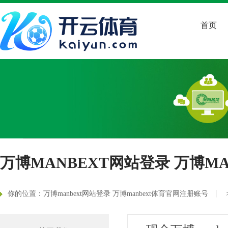
首页
万博MANBEXT网站登录 万博M
你的位置：
万博manbext网站登录 万博manbext体育官网注册账号