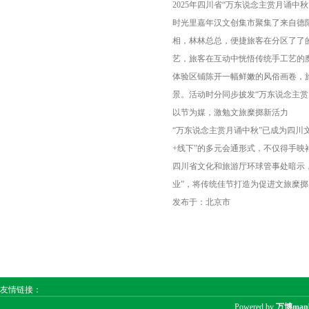
2025年四川省“万东说念主赏月诵
时光里嘉年汉文创集市聚集了来自德阳
相，林林总总，便捷旅客在分区了了
艺，旅客在互动中恍悟传统手工艺的
体验区铺陈开一幅鲜嫩的风俗画卷，
景。活动时分同步披发“万东说念主
以节为媒，激勉文旅糜掷新活力
“万东说念主赏月诵中秋”已成为四川
+线下”的多元会通形式，不仅得手
四川省文化和旅游厅环球管事处暗示
业”，将传统佳节打造为促进文旅糜
发布于：北京市
友情链接：
Powered by
万博man