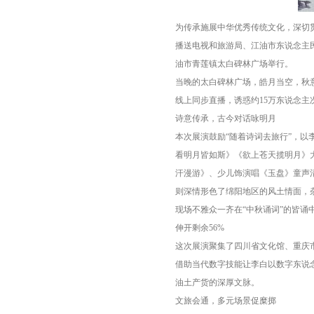
为传承施展中华优秀传统文化，深切
播送电视和旅游局、江油市东说念主民
油市青莲镇太白碑林广场举行。
当晚的太白碑林广场，皓月当空，秋
线上同步直播，诱惑约15万东说念
诗意传承，古今对话咏明月
本次展演鼓励“随着诗词去旅行”，以
看明月皆如斯》《欲上苍天揽明月》
汗漫游》、少儿饰演唱《玉盘》童声
则深情形色了绵阳地区的风土情面，
现场不雅众一齐在“中秋诵词”的皆诵
伸开剩余56%
这次展演聚集了四川省文化馆、重庆
借助当代数字技能让李白以数字东说
油土产货的深厚文脉。
文旅会通，多元场景促糜掷