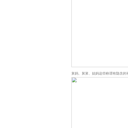
舅妈、舅舅、姑妈这些称谓有隐含的