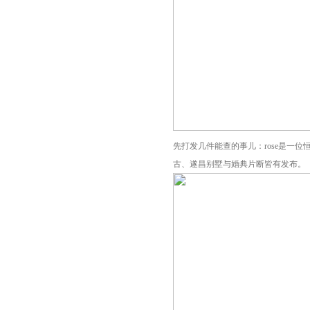
先打发几件能查的事儿：rose是一
古、遂昌别墅与婚典片断皆有发布。