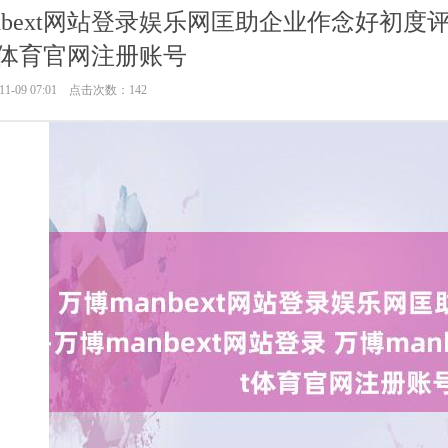
nbext网站登录娱乐网匡助企业作念好初度评估
ext体育官网注册账号
1-09 07:01 点击次数：142