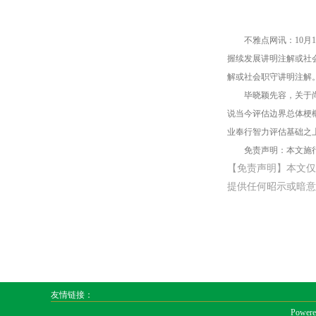
不雅点网讯：10
握续发展讲明注解或社会
解或社会职守讲明注解
毕晓颖先容，关于
说当今评估边界总体梗
业奉行智力评估基础之
免责声明：本文施
【免责声明】本文仅
提供任何昭示或暗意的保
友情链接：
Powere