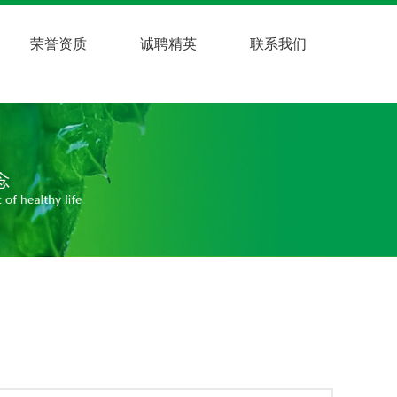
荣誉资质
诚聘精英
联系我们